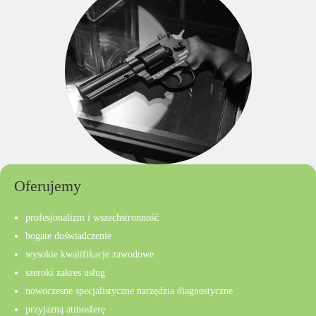
Oferujemy
profesjonalizm i wszechstronność
bogate doświadczenie
wysokie kwalifikacje zawodowe
szeroki zakres usług
nowoczesne specjalistyczne narzędzia diagnostyczne
przyjazną atmosferę